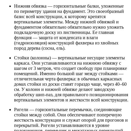
Нижняя обвязка — горизонтальные балки, уложенные
по периметру здания на фундамент. Это своеобразный
базис всей конструкции, к которому крепятся
вертикальные элементы. Между нижней обвязкой и
фундаментом обязательно обязательно нужно уложить
подкладочную доску из лиственницы. Ее главная
функция — защита от конденсата и влаги
(гидроизоляция) конструкций фахверка из хвойных
пород дерева (сосна, ель).
Стойки (колонны) — вертикальные несущие элементы
каркаса. Они устанавливаются на нижнюю обвязку с
шагом от 3 метров, что создает свободу при планировке
помещений. Именно большой шаг между стойками —
отличительная черта фахверка: в обычных каркасных
домах стойки из доски ставят гораздо чаще, через 40–60
см. У колонн и нижней обвязке делают заводскую
обработку шип-паз, для правильного позиционирования
вертикальных элементов и жесткости всей конструкции.
Ригели — горизонтальные перемычки, соединяющие
стойки между собой. Они обеспечивают поперечную
жесткость конструкции и служат опорой для прогонов и
перекрытий. Ригели устанавливаются в уровне
подоконников, перемычек и межэтажных перекрытий.